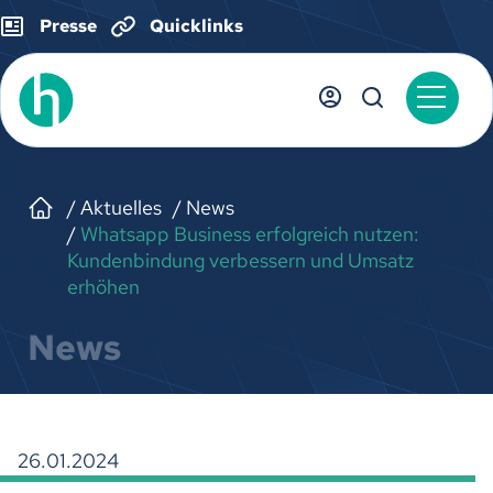
Presse
Quicklinks
Aktuelles
News
Whatsapp Business erfolgreich nutzen:
Kundenbindung verbessern und Umsatz
erhöhen
News
26.01.2024