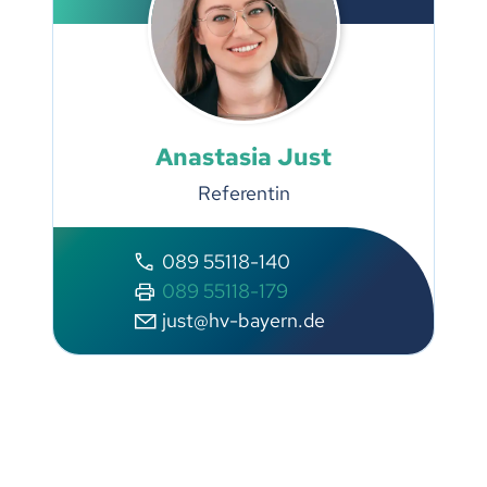
Anastasia Just
Referentin
089 55118-140
089 55118-179
just@hv-bayern.de