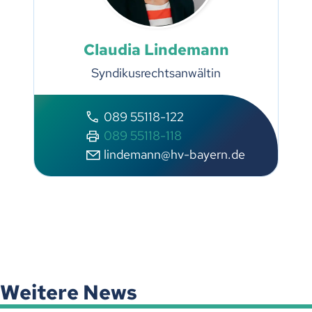
Claudia Lindemann
Syndikusrechtsanwältin
089 55118-122
089 55118-118
lindemann@hv-bayern.de
Weitere News