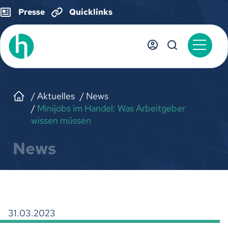
Presse
Quicklinks
Aktuelles
News
Minijobs im Handel: Was Arbeitgeber
wissen müssen
News
31.03.2023