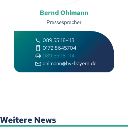
Bernd Ohlmann
Pressesprecher
089 55118-113
0172 8645704
089 55118-114
ohlmann@hv-bayern.de
Weitere News