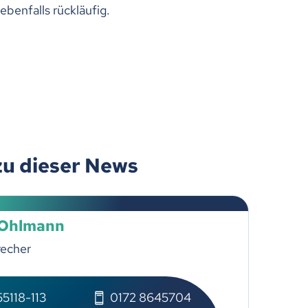
benfalls rückläufig.
zu dieser News
 Ohlmann
recher
5118-113
0172 8645704