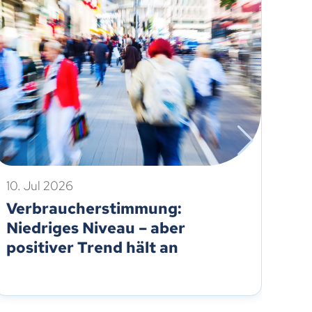
10. Jul 2026
6. 
Verbraucherstimmung:
HD
Niedriges Niveau – aber
Ve
positiver Trend hält an
au