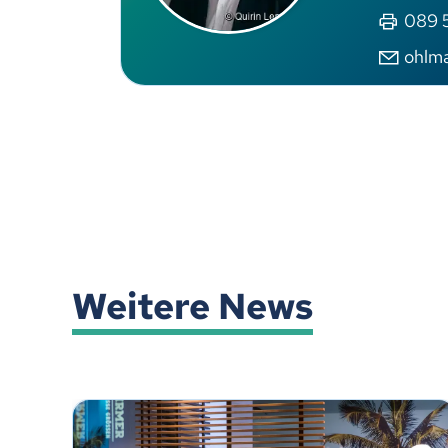
089 5
ohlm
Weitere News