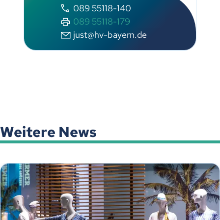
089 55118-140
089 55118-179
just@hv-bayern.de
Weitere News