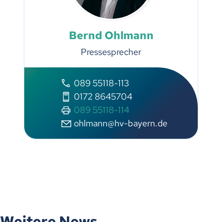
Bernd Ohlmann
Pressesprecher
089 55118-113
0172 8645704
089 55118-114
ohlmann@hv-bayern.de
Weitere News