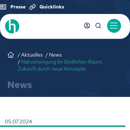
Presse
Quicklinks
Aktuelles
News
Nahversorgung im ländlichen Raum:
Zukunft durch neue Konzepte
News
05.07.2024