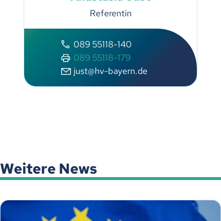
Referentin
089 55118-140
089 55118-179
just@hv-bayern.de
Weitere News