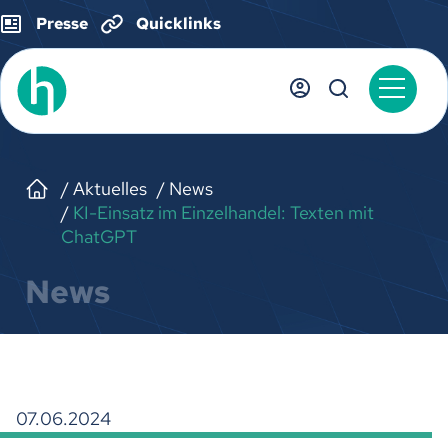
Presse
Quicklinks
Aktuelles
News
KI-Einsatz im Einzelhandel: Texten mit
ChatGPT
News
07.06.2024