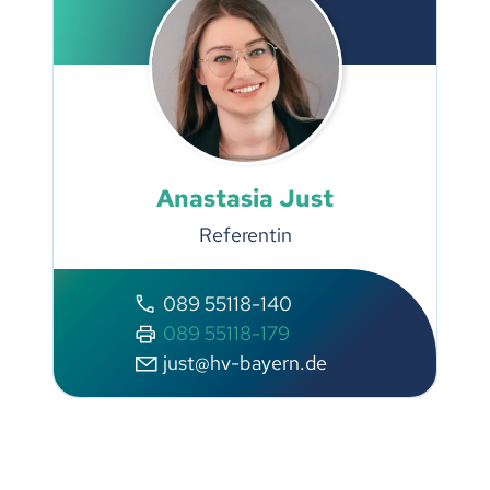
Anastasia Just
Referentin
089 55118-140
089 55118-179
just@hv-bayern.de