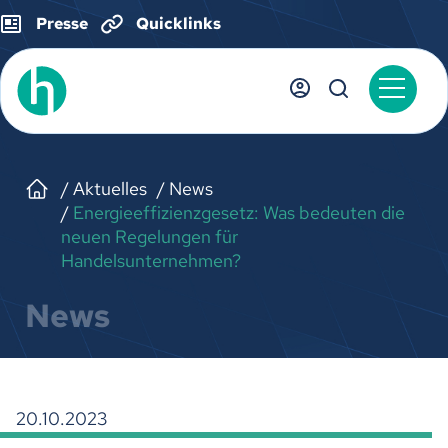
Presse
Quicklinks
Aktuelles
News
Energieeffizienzgesetz: Was bedeuten die
neuen Regelungen für
Handelsunternehmen?
News
20.10.2023