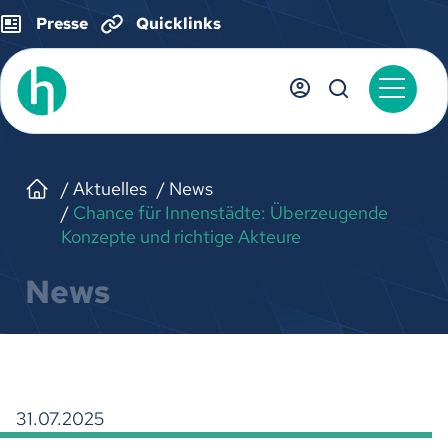
Presse
Quicklinks
Aktuelles
News
Chance für Innenstädte: Überzeugende
Konzepte und richtige Akteure
News
31.07.2025