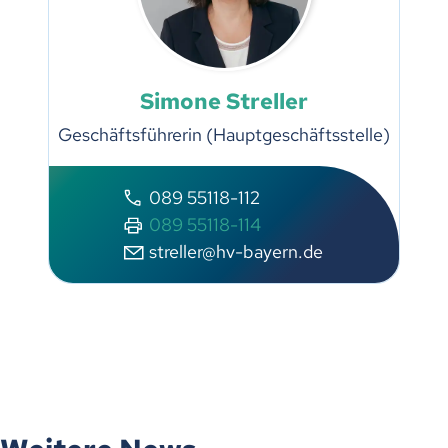
Simone Streller
Geschäftsführerin (Hauptgeschäftsstelle)
089 55118-112
089 55118-114
streller@hv-bayern.de