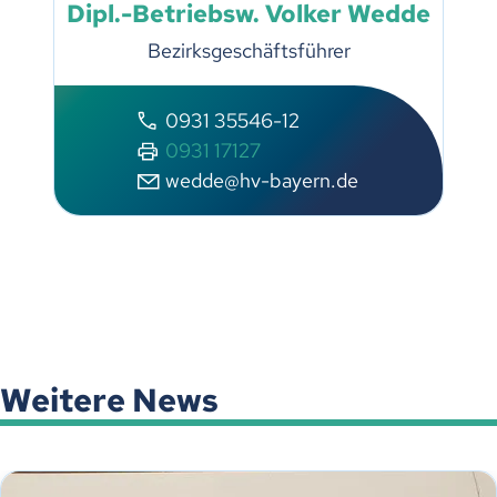
Dipl.-Betriebsw. Volker Wedde
Bezirksgeschäftsführer
0931 35546-12
0931 17127
wedde@hv-bayern.de
Weitere News