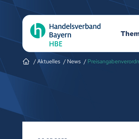
The
Aktuelles
News
Preisangabenverordn