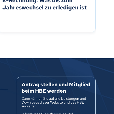
E-Rechnung: Was bis zum
Tr
Jahreswechsel zu erledigen ist
Ar
Hi
Antrag stellen und Mitglied
beim HBE werden
Dann können Sie auf alle Leistungen und
Downloads dieser Website und des HBE
zugreifen.