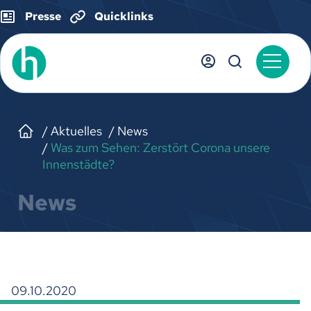
Presse
Quicklinks
Aktuelles
News
Was zum Sehen: Zerstört Corona unsere
Innenstädte?
News
09.10.2020