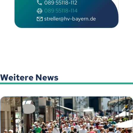
089 55118-112
089 55118-114
streller@hv-bayern.de
Weitere News