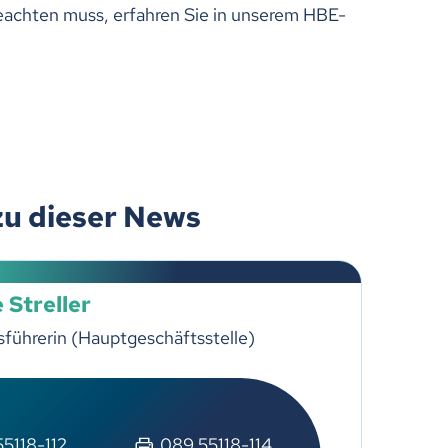
achten muss, erfahren Sie in unserem HBE-
zu dieser News
 Streller
führerin (Hauptgeschäftsstelle)
5118-112
089 55118-114