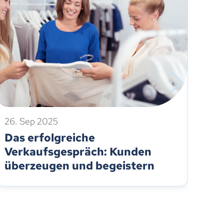
26. Sep 2025
7. 
Das erfolgreiche
Da
Verkaufsgespräch: Kunden
Ve
überzeugen und begeistern
üb