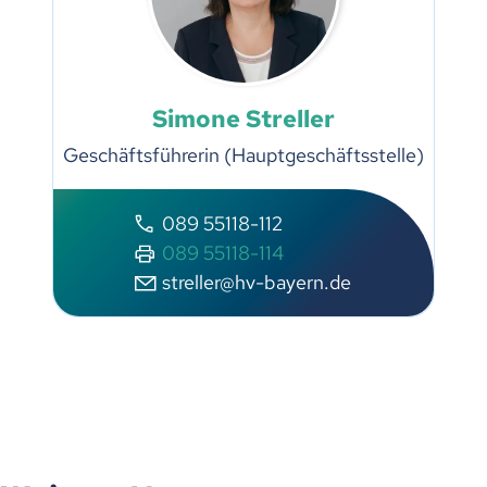
Simone Streller
Geschäftsführerin (Hauptgeschäftsstelle)
089 55118-112
089 55118-114
streller@hv-bayern.de