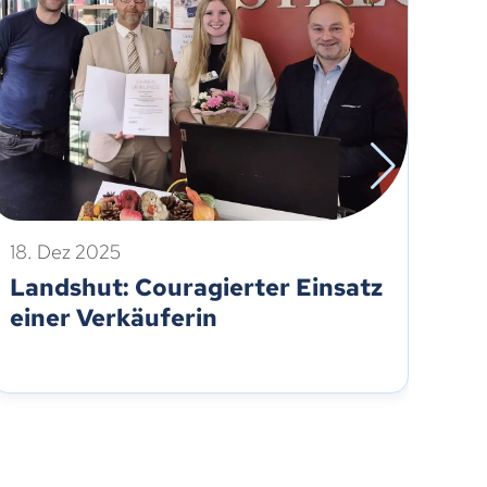
18. Dez 2025
4. 
Landshut: Couragierter Einsatz
Re
einer Verkäuferin
Ka