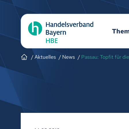
The
Aktuelles
News
Passau: Topfit für d