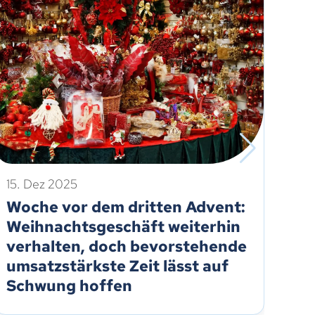
15. Dez 2025
9. 
Woche vor dem dritten Advent:
We
Weihnachtsgeschäft weiterhin
Ha
verhalten, doch bevorstehende
st
umsatzstärkste Zeit lässt auf
Schwung hoffen