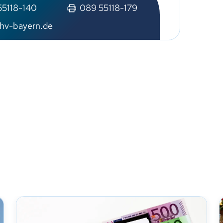
55118-140
089 55118-179
hv-bayern.de