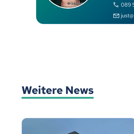
089 
just@
Weitere News