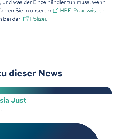
 und was der Einzelhändler tun muss, wenn
fahren Sie in unserem
HBE-Praxiswissen
.
m bei der
Polizei
.
zu dieser News
sia Just
n