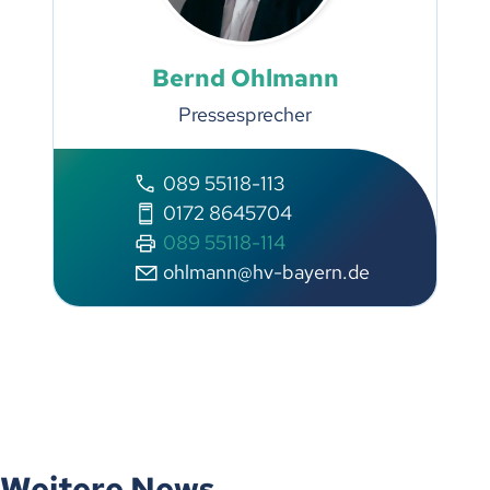
Bernd Ohlmann
Pressesprecher
089 55118-113
0172 8645704
089 55118-114
ohlmann@hv-bayern.de
Weitere News