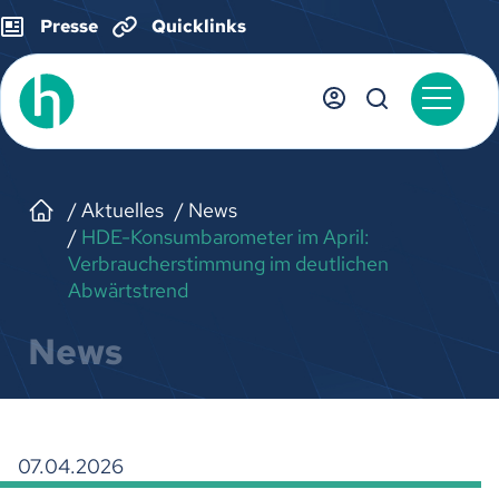
Presse
Quicklinks
Aktuelles
News
HDE-Konsumbarometer im April:
Verbraucherstimmung im deutlichen
Abwärtstrend
News
07.04.2026