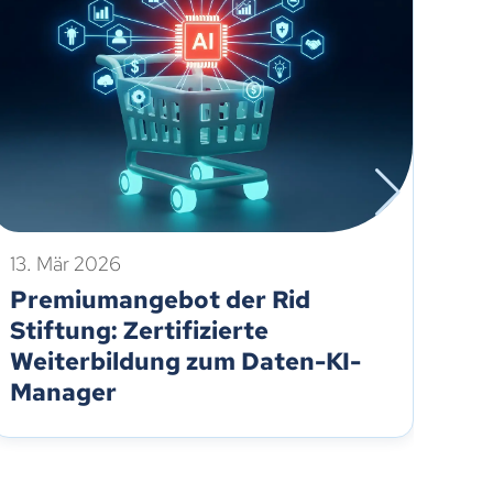
13. Mär 2026
2. 
Premiumangebot der Rid
On
Stiftung: Zertifizierte
20
Weiterbildung zum Daten-KI-
Manager