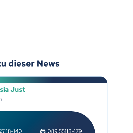
zu dieser News
sia Just
n
55118-140
089 55118-179