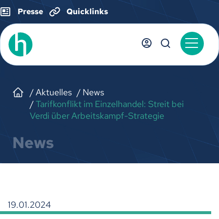
Presse
Quicklinks
Aktuelles
News
Tarifkonflikt im Einzelhandel: Streit bei
Verdi über Arbeitskampf-Strategie
News
19.01.2024