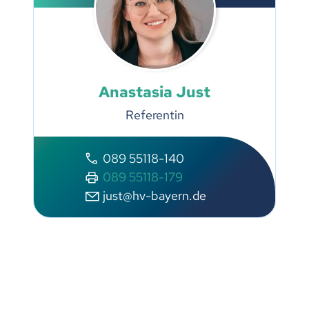
Anastasia Just
Referentin
089 55118-140
089 55118-179
just@hv-bayern.de