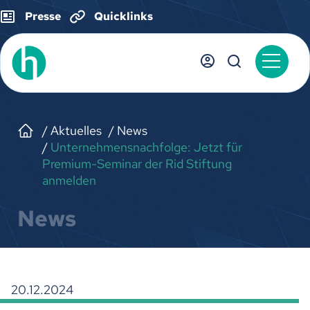
Presse
Quicklinks
Aktuelles
News
Unternehmensnachfolge: Jetzt für
Premium-Seminar der Rid Stiftung
anmelden
News
20.12.2024