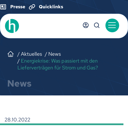
Presse
Quicklinks
Aktuelles
News
Energiekrise: Was passiert mit den
Lieferverträgen für Strom und Gas?
News
28.10.2022