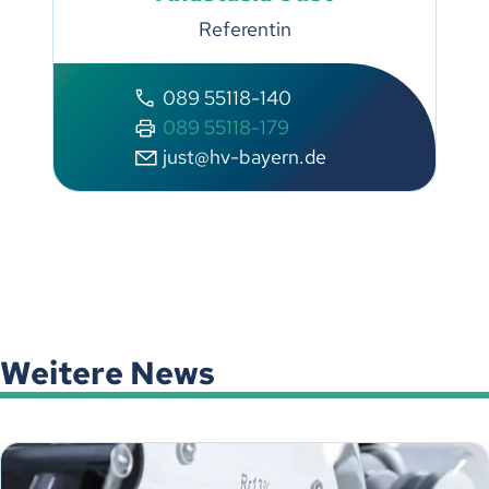
Referentin
089 55118-140
089 55118-179
just@hv-bayern.de
Weitere News