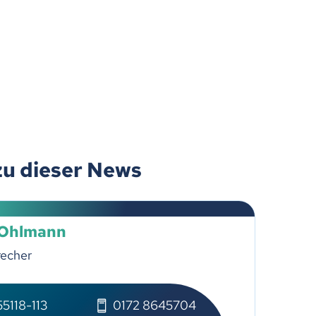
zu dieser News
 Ohlmann
recher
5118-113
0172 8645704