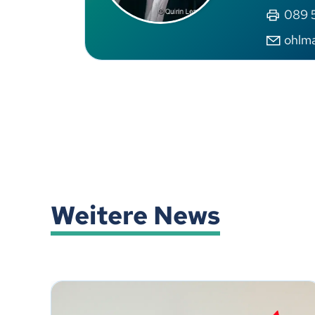
089 5
ohlm
Weitere News