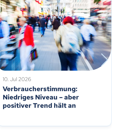
10. Jul 2026
6. 
Verbraucherstimmung:
HD
Niedriges Niveau – aber
Ve
positiver Trend hält an
au