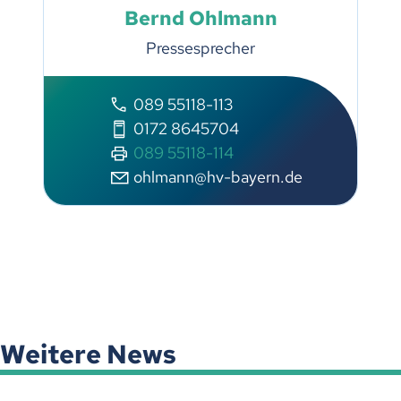
Bernd Ohlmann
Pressesprecher
089 55118-113
0172 8645704
089 55118-114
ohlmann@hv-bayern.de
Weitere News