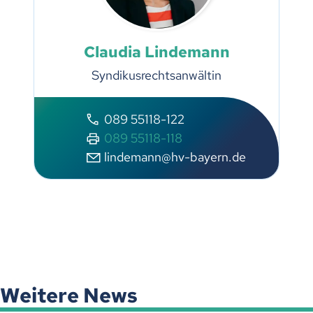
Claudia Lindemann
Syndikusrechtsanwältin
089 55118-122
089 55118-118
lindemann@hv-bayern.de
Weitere News