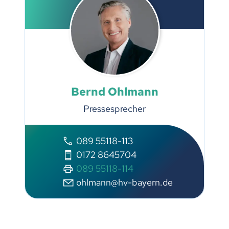
Bernd Ohlmann
Pressesprecher
089 55118-113
0172 8645704
089 55118-114
ohlmann@hv-bayern.de