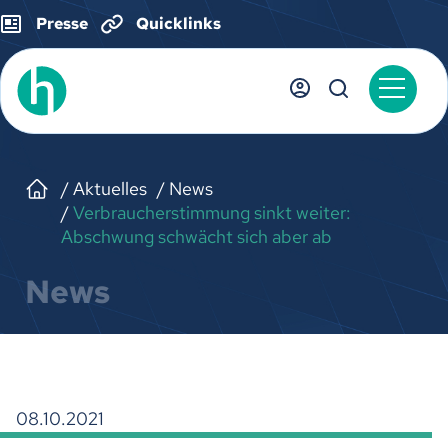
Presse
Quicklinks
Aktuelles
News
Verbraucherstimmung sinkt weiter:
Abschwung schwächt sich aber ab
News
08.10.2021