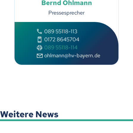
Bernd Ohlmann
Pressesprecher
089 55118-113
0172 8645704
089 55118-114
ohlmann@hv-bayern.de
Weitere News