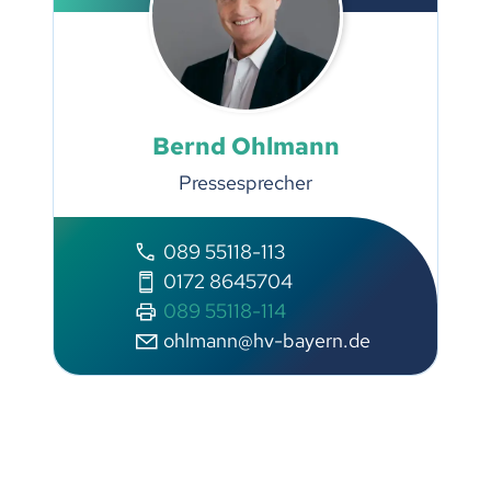
Bernd Ohlmann
Pressesprecher
089 55118-113
0172 8645704
089 55118-114
ohlmann@hv-bayern.de