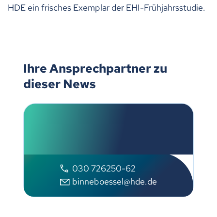
HDE ein frisches Exemplar der EHI-Frühjahrsstudie.
Ihre Ansprechpartner zu
dieser News
Ulrich Binnebößel
Handelsverband Deutschland
030 726250-62
binneboessel@hde.de