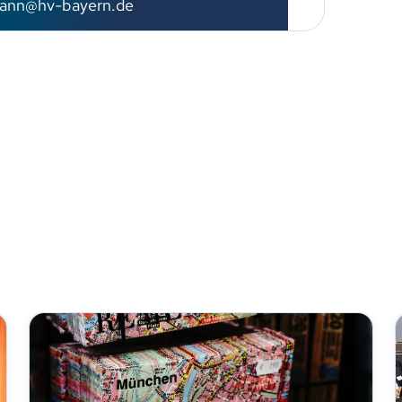
ann@hv-bayern.de