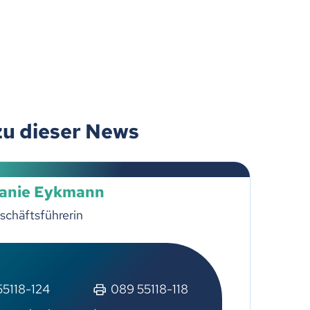
zu dieser News
lanie Eykmann
schäftsführerin
55118-124
089 55118-118