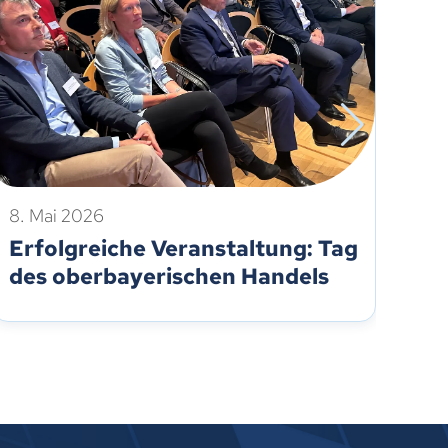
8. Mai 2026
17.
Erfolgreiche Veranstaltung: Tag
IH
des oberbayerischen Handels
Ei
St