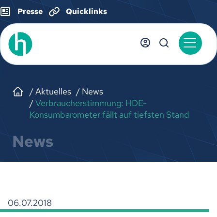
Presse
Quicklinks
Aktuelles
News
Verbraucherstimmung: HDE-
Konsumbarometer fällt auf tiefsten Stand
News
06.07.2018