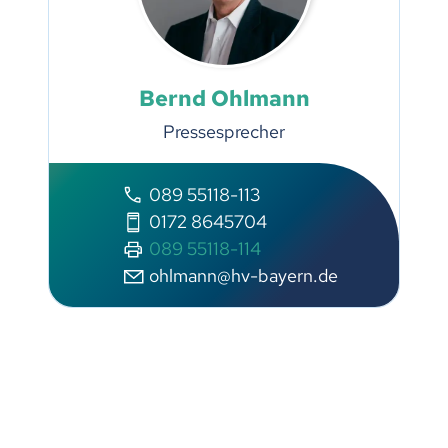
Bernd Ohlmann
Pressesprecher
089 55118-113
0172 8645704
089 55118-114
ohlmann@hv-bayern.de