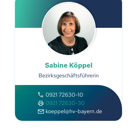
Sabine Köppel
Bezirksgeschäftsführerin
0921 72630-10
0921 72630-30
koeppel@hv-bayern.de