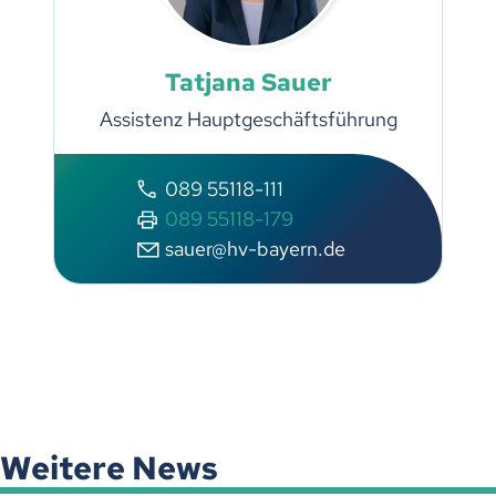
Tatjana Sauer
Assistenz Hauptgeschäftsführung
089 55118-111
089 55118-179
sauer@hv-bayern.de
Weitere News