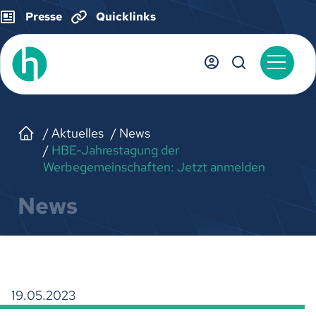
Presse
Quicklinks
Aktuelles
News
HBE-Jahrestagung der
Werbegemeinschaften: Jetzt anmelden
News
19.05.2023