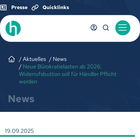
Presse
Quicklinks
Aktuelles
News
Neue Bürokratielasten ab 2026:
Widerrufsbutton soll für Händler Pflicht
werden
News
19.09.2025