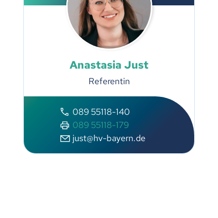
Anastasia Just
Referentin
089 55118-140
089 55118-179
j
st
hv-b
y
rn
d