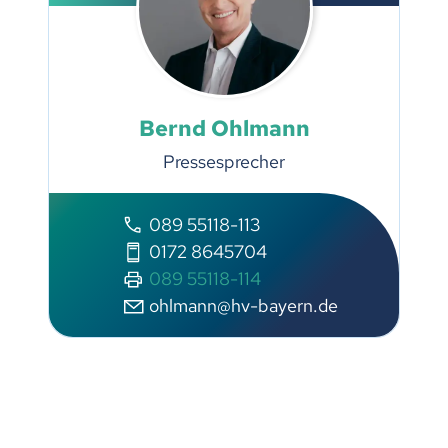
Bernd Ohlmann
Pressesprecher
089 55118-113
0172 8645704
089 55118-114
ohlmann@hv-bayern.de