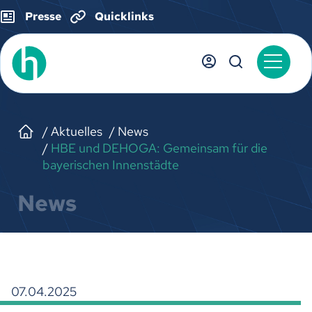
Presse
Quicklinks
Aktuelles
News
HBE und DEHOGA: Gemeinsam für die
bayerischen Innenstädte
News
07.04.2025