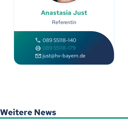
Anastasia Just
Referentin
089 55118-140
089 55118-179
just@hv-bayern.de
Weitere News