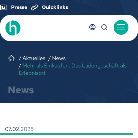
Presse
Quicklinks
Aktuelles
News
Mehr als Einkaufen: Das Ladengeschäft als
Erlebnisort
News
07.02.2025