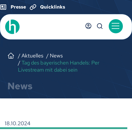
Presse
Quicklinks
Aktuelles
News
Tag des bayerischen Handels: Per
Livestream mit dabei sein
News
18.10.2024