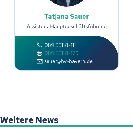
Tatjana Sauer
Assistenz Hauptgeschäftsführung
089 55118-111
089 55118-179
s
r
hv-b
y
rn
d
Weitere News