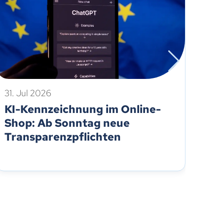
31. Jul 2026
31.
KI-Kennzeichnung im Online-
Al
Shop: Ab Sonntag neue
Fö
Transparenzpflichten