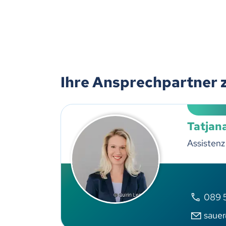
Ihre Ansprechpartner 
Tatjan
Assisten
089 5
saue