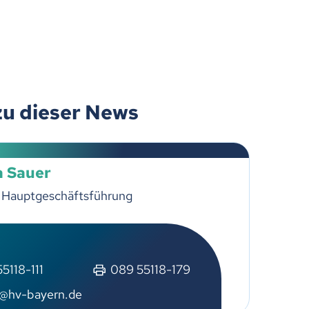
zu dieser News
a Sauer
z Hauptgeschäftsführung
5118-111
089 55118-179
r@hv-bayern.de