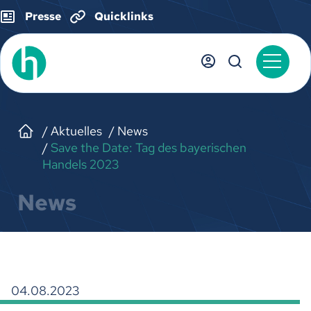
Presse
Quicklinks
Aktuelles
News
Save the Date: Tag des bayerischen
Handels 2023
News
04.08.2023