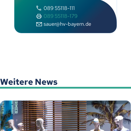
089 55118-111
089 55118-179
sauer@hv-bayern.de
Weitere News