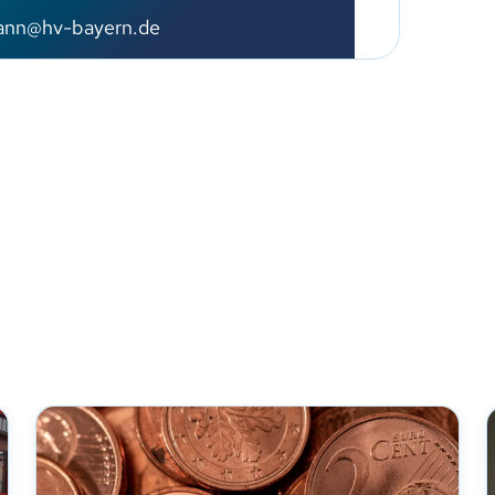
nn
hv-b
y
rn
d