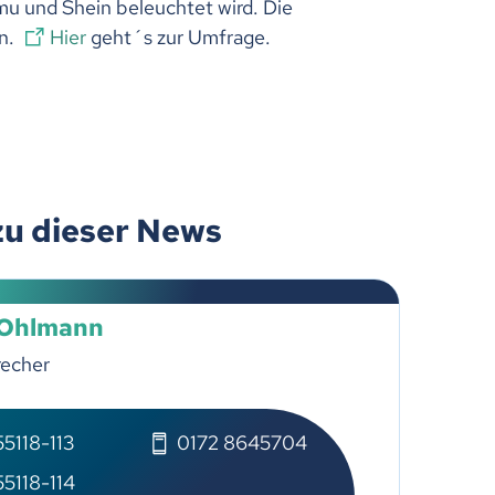
mu und Shein beleuchtet wird. Die
en.
Hier
geht´s zur Umfrage.
zu dieser News
 Ohlmann
recher
5118-113
0172 8645704
5118-114