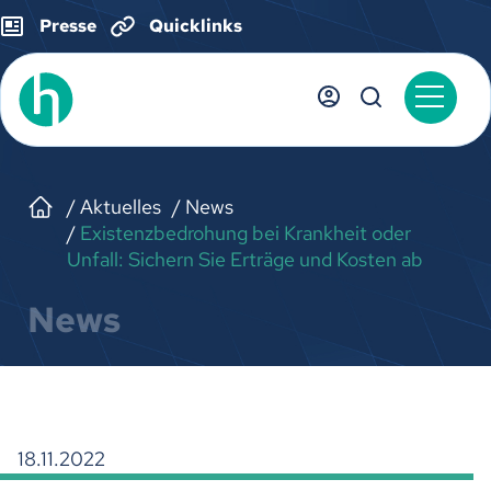
Presse
Quicklinks
Aktuelles
News
Existenzbedrohung bei Krankheit oder
Unfall: Sichern Sie Erträge und Kosten ab
News
18.11.2022