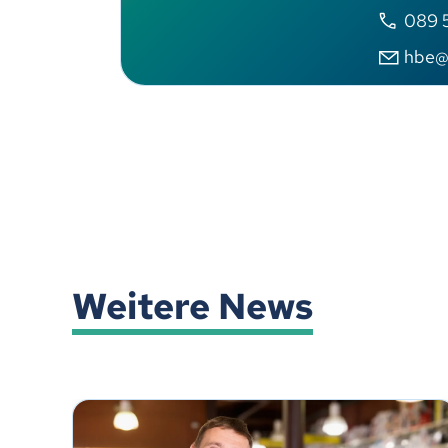
089 
hbe@s
Weitere News