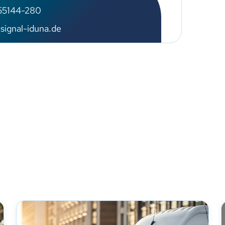
55144-280
ignal-iduna.de