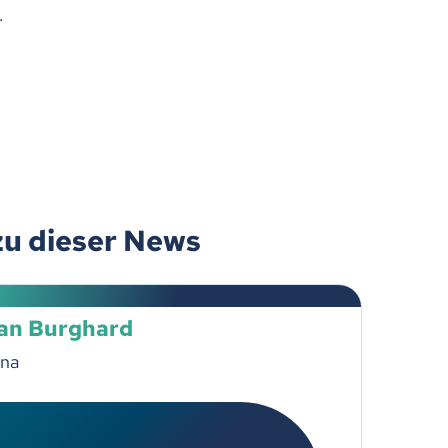
.
zu dieser News
ian Burghard
una