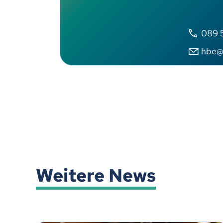
089 
hbe@s
Weitere News