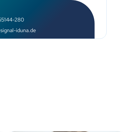
55144-280
ignal-iduna.de