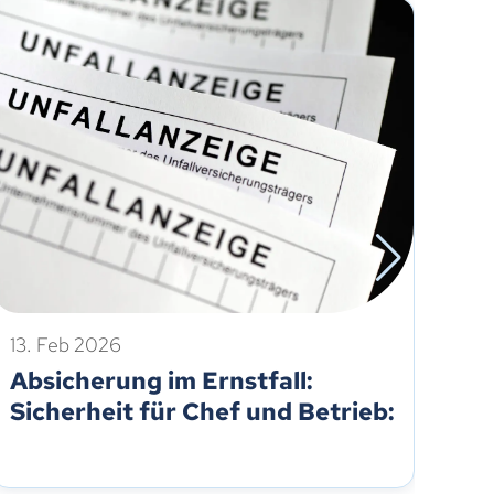
13. Feb 2026
12.
Absicherung im Ernstfall:
Fe
Sicherheit für Chef und Betrieb:
od
Ge