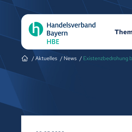
The
Aktuelles
News
Existenzbedrohung be