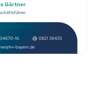
s Gärtner
schäftsführer
 34670-16
0821 36435
tner@hv-bayern.de