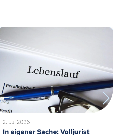
2. Jul 2026
8. 
In eigener Sache: Volljurist
Ne