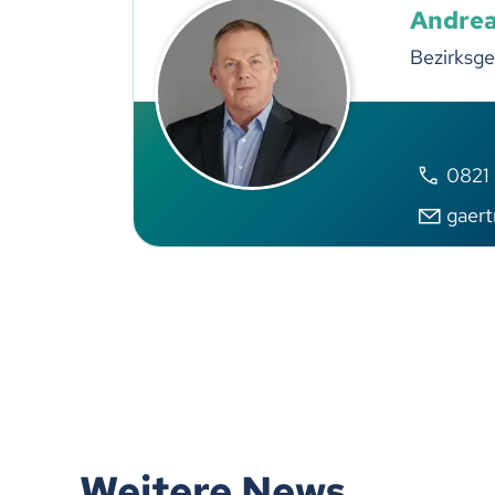
Andrea
Bezirksge
0821
gaer
Weitere News