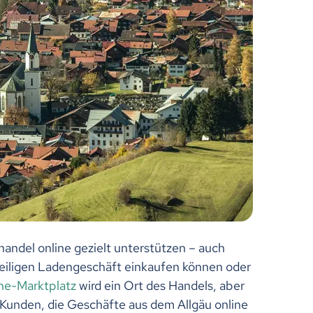
handel online gezielt unterstützen – auch
weiligen Ladengeschäft einkaufen können oder
ine-Marktplatz
wird ein Ort des Handels, aber
Kunden, die Geschäfte aus dem Allgäu online