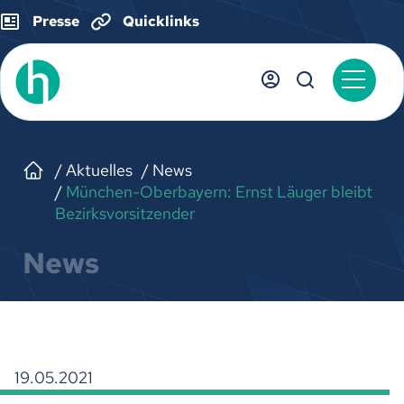
Presse
Quicklinks
Aktuelles
News
München-Oberbayern: Ernst Läuger bleibt
Bezirksvorsitzender
News
19.05.2021