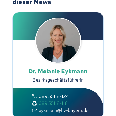
dieser News
Dr. Melanie Eykmann
Bezirksgeschäftsführerin
089 55118-124
089 55118-118
eykmann@hv-bayern.de