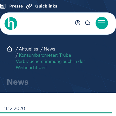
Presse
Quicklinks
Aktuelles
News
Konsumbarometer: Trübe
Verbraucherstimmung auch in der
Weihnachtszeit
News
11.12.2020