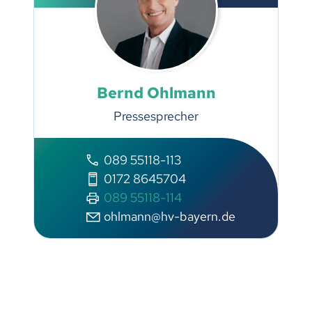
Bernd Ohlmann
Pressesprecher
089 55118-113
0172 8645704
089 55118-114
ohlmann@hv-bayern.de