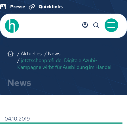
Presse
Quicklinks
Aktuelles
News
jetztschonprofi.de: Digitale Azubi-
Kampagne wirbt für Ausbildung im Handel
News
04.10.2019