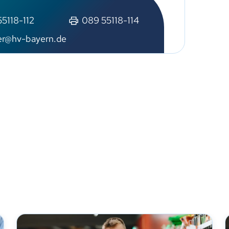
5118-112
089 55118-114
ler@hv-bayern.de