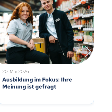
20. Mär 2026
14.
Ausbildung im Fokus: Ihre
Az
Meinung ist gefragt
St
Na