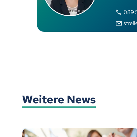
089 5
strel
Weitere News